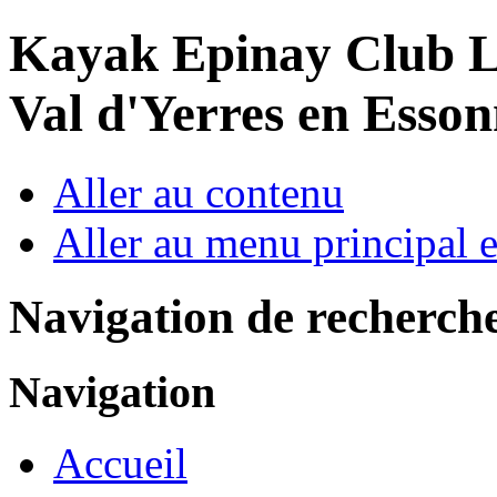
Year
Month
Year
Month
Kayak Epinay Club
L
Val d'Yerres en Esso
Aller au contenu
Aller au menu principal et
Navigation de recherch
Navigation
Accueil