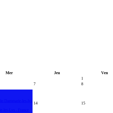
Mer
Jeu
Ven
1
7
8
lo Dammarie-les-lys
14
15
-les-Lys , France