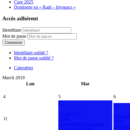
Cure 2025
Dordogne en « Raid – bivouacs »
Accès adhérent
Identifiant
Mot de passe
Connexion
Identifiant oublié ?
Mot de passe oublié ?
Calendrier
March 2019
Lun
Mar
4
5
6
12
13
Piscine (TF)
kayak po
11
19:00
19:30
Entrainement à la piscine
Dammarie
Caneton à Draveil