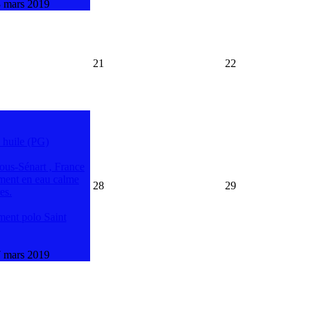
 mars 2019
21
22
 huile (PG)
ous-Sénart , France
ment en eau calme
28
29
es.
ment polo Saint
 mars 2019