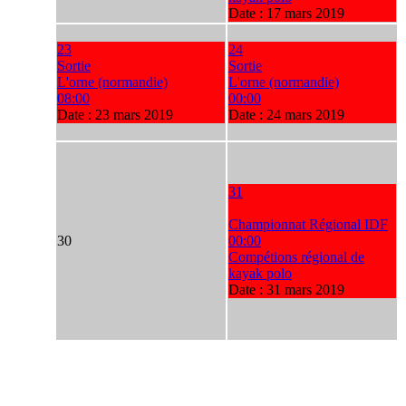
Date :
17 mars 2019
23
24
Sortie
Sortie
L'orne (normandie)
L'orne (normandie)
08:00
00:00
Date :
23 mars 2019
Date :
24 mars 2019
31
Championnat Régional IDF
30
00:00
Compétions régional de
kayak polo
Date :
31 mars 2019