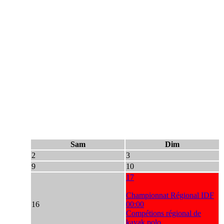
Sam
Dim
2
3
9
10
17
Championnat Régional IDF
16
00:00
Compétions régional de
kayak polo