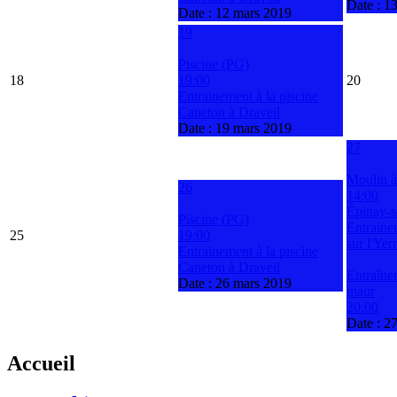
Date :
13
Date :
12 mars 2019
19
Piscine (PG)
18
19:00
20
Entrainement à la piscine
Caneton à Draveil
Date :
19 mars 2019
27
Moulin à
26
14:00
Épinay-s
Piscine (PG)
Entraine
25
19:00
sur l'Yerr
Entrainement à la piscine
Caneton à Draveil
Entraîne
Date :
26 mars 2019
maur
20:00
Date :
27
Accueil