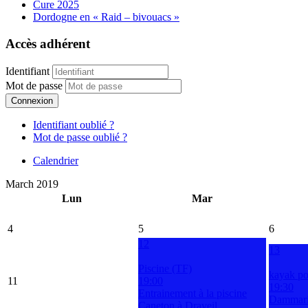
Cure 2025
Dordogne en « Raid – bivouacs »
Accès adhérent
Identifiant
Mot de passe
Connexion
Identifiant oublié ?
Mot de passe oublié ?
Calendrier
March 2019
Lun
Mar
4
5
6
12
13
Piscine (TF)
kayak po
11
19:00
19:30
Entrainement à la piscine
Dammarie
Caneton à Draveil