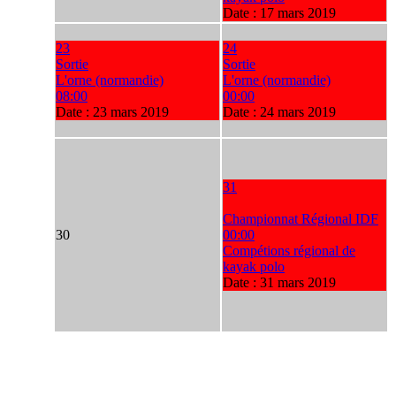
Date :
17 mars 2019
23
24
Sortie
Sortie
L'orne (normandie)
L'orne (normandie)
08:00
00:00
Date :
23 mars 2019
Date :
24 mars 2019
31
Championnat Régional IDF
30
00:00
Compétions régional de
kayak polo
Date :
31 mars 2019