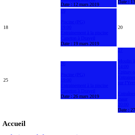
Date :
13
Date :
12 mars 2019
19
Piscine (PG)
18
19:00
20
Entrainement à la piscine
Caneton à Draveil
Date :
19 mars 2019
27
Moulin à
26
14:00
Épinay-s
Piscine (PG)
Entraine
25
19:00
sur l'Yerr
Entrainement à la piscine
Caneton à Draveil
Entraîne
Date :
26 mars 2019
maur
20:00
Date :
27
Accueil