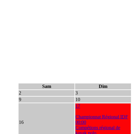
Sam
Dim
2
3
9
10
17
Championnat Régional IDF
16
00:00
Compétions régional de
kayak polo