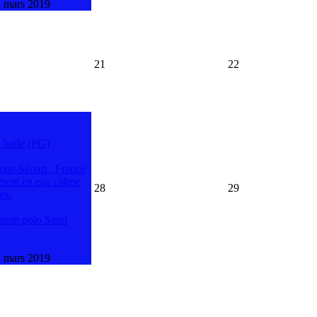
 mars 2019
21
22
 huile (PG)
ous-Sénart , France
ment en eau calme
28
29
es.
ment polo Saint
 mars 2019