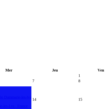
Mer
Jeu
Ven
1
7
8
lo Dammarie-les-lys
14
15
-les-Lys , France