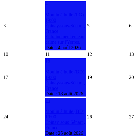
4
Moulin à huile (PG)
19:00
3
Épinay-sous-Sénart ,
5
6
France
Entrainement en eau
calme sur l'Yerres.
Date :
4 août 2026
10
11
12
13
18
Moulin à huile (BD)
17
19:00
19
20
Épinay-sous-Sénart ,
France
Date :
18 août 2026
25
Moulin à huile (BD)
24
19:00
26
27
Épinay-sous-Sénart ,
France
Date :
25 août 2026