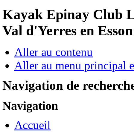
Year
Month
Year
Month
Kayak Epinay Club
L
Val d'Yerres en Esso
Aller au contenu
Aller au menu principal et
Navigation de recherch
Navigation
Accueil