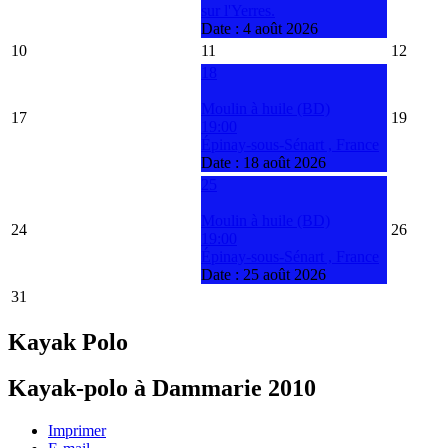
sur l'Yerres.
Date :
4 août 2026
10
11
12
18
Moulin à huile (BD)
17
19
19:00
Épinay-sous-Sénart , France
Date :
18 août 2026
25
Moulin à huile (BD)
24
26
19:00
Épinay-sous-Sénart , France
Date :
25 août 2026
31
Kayak Polo
Kayak-polo à Dammarie 2010
Imprimer