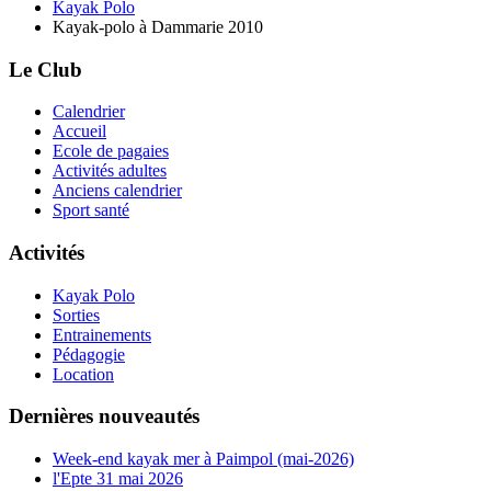
Kayak Polo
Kayak-polo à Dammarie 2010
Le Club
Calendrier
Accueil
Ecole de pagaies
Activités adultes
Anciens calendrier
Sport santé
Activités
Kayak Polo
Sorties
Entrainements
Pédagogie
Location
Dernières nouveautés
Week-end kayak mer à Paimpol (mai-2026)
l'Epte 31 mai 2026