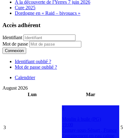
A la découverte de l'Yerres 7 juin 2026
Cure 2025
Dordogne en « Raid – bivouacs »
Accès adhérent
Identifiant
Mot de passe
Connexion
Identifiant oublié ?
Mot de passe oublié ?
Calendrier
August 2026
Lun
Mar
4
Moulin à huile (PG)
19:00
3
5
Épinay-sous-Sénart , France
Entrainement en eau calme