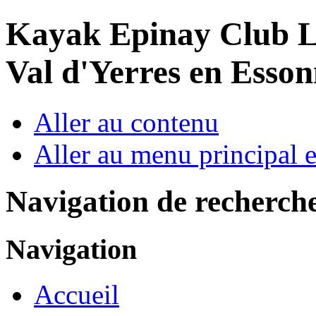
Year
Month
Year
Month
Kayak Epinay Club
L
Val d'Yerres en Esso
Aller au contenu
Aller au menu principal et
Navigation de recherch
Navigation
Accueil