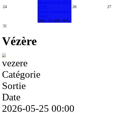
Moulin à huile (BD)
24
19:00
26
27
Épinay-sous-Sénart ,
France
Date :
25 août 2026
31
Vézère
Catégorie
Sortie
Date
2026-05-25
00:00