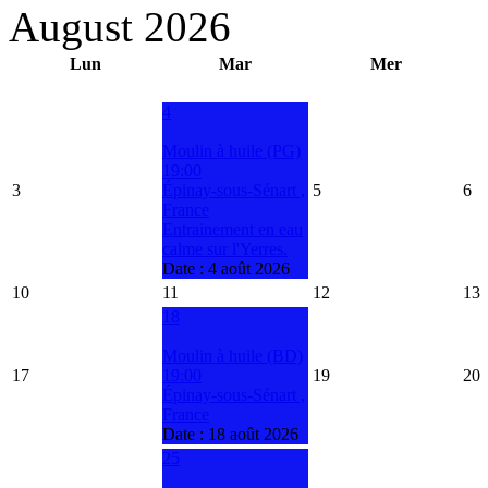
August 2026
Lun
Mar
Mer
4
Moulin à huile (PG)
19:00
3
Épinay-sous-Sénart ,
5
6
France
Entrainement en eau
calme sur l'Yerres.
Date :
4 août 2026
10
11
12
13
18
Moulin à huile (BD)
17
19:00
19
20
Épinay-sous-Sénart ,
France
Date :
18 août 2026
25