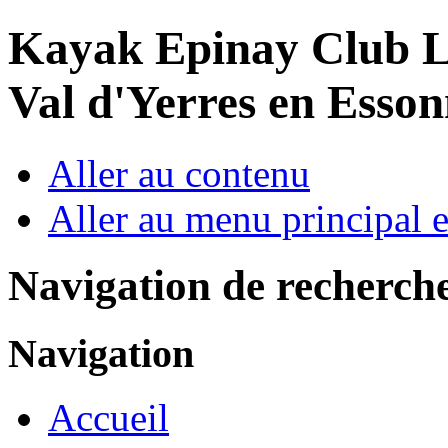
Year
Month
Year
Month
Kayak Epinay Club
L
Val d'Yerres en Esso
Aller au contenu
Aller au menu principal et
Navigation de recherch
Navigation
Accueil