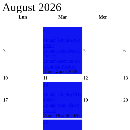
August 2026
Lun
Mar
Mer
4
Moulin à huile (PG)
19:00
3
Épinay-sous-Sénart ,
5
6
France
Entrainement en eau
calme sur l'Yerres.
Date :
4 août 2026
10
11
12
13
18
Moulin à huile (BD)
17
19:00
19
20
Épinay-sous-Sénart ,
France
Date :
18 août 2026
25