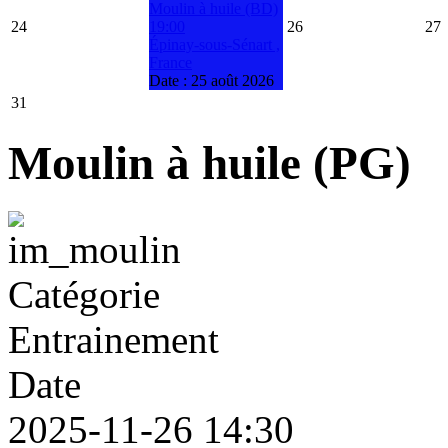
Moulin à huile (BD)
24
19:00
26
27
Épinay-sous-Sénart ,
France
Date :
25 août 2026
31
Moulin à huile (PG)
Catégorie
Entrainement
Date
2025-11-26
14:30