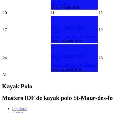
sur l'Yerres.
Date :
4 août 2026
10
11
12
18
Moulin à huile (BD)
17
19
19:00
Épinay-sous-Sénart , France
Date :
18 août 2026
25
Moulin à huile (BD)
24
26
19:00
Épinay-sous-Sénart , France
Date :
25 août 2026
31
Kayak Polo
Masters IDF de kayak polo St-Maur-des-fo
Imprimer