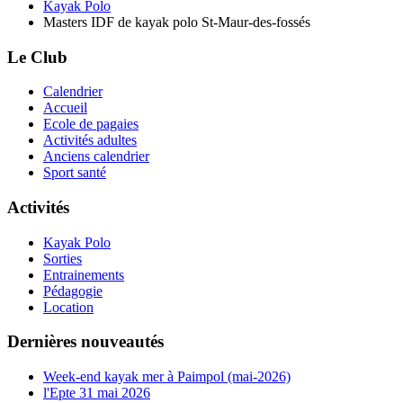
Kayak Polo
Masters IDF de kayak polo St-Maur-des-fossés
Le Club
Calendrier
Accueil
Ecole de pagaies
Activités adultes
Anciens calendrier
Sport santé
Activités
Kayak Polo
Sorties
Entrainements
Pédagogie
Location
Dernières nouveautés
Week-end kayak mer à Paimpol (mai-2026)
l'Epte 31 mai 2026