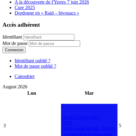
A la découverte de l'Yerres 7 juin 2026
Cure 2025
Dordogne en « Raid – bivouacs »
Accès adhérent
Identifiant
Mot de passe
Connexion
Identifiant oublié ?
Mot de passe oublié ?
Calendrier
August 2026
Lun
Mar
4
Moulin à huile (PG)
19:00
3
5
Épinay-sous-Sénart , France
Entrainement en eau calme