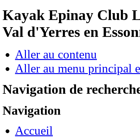
Year
Month
Year
Month
Kayak Epinay Club
L
Val d'Yerres en Esso
Aller au contenu
Aller au menu principal et
Navigation de recherch
Navigation
Accueil